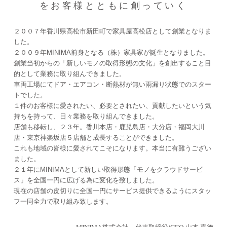
をお客様とともに創っていく
２００７年香川県高松市新田町で家具屋高松店として創業となりま
した。
２００９年MINIMA前身となる（株）家具家が誕生となりました。
創業当初からの「新しいモノの取得形態の文化」を創出すること目
的として業務に取り組んできました。
車両工場にてドア・エアコン・断熱材が無い雨漏り状態でのスター
トでした。
１件のお客様に愛されたい、必要とされたい、貢献したいという気
持ちを持って、日々業務を取り組んできました。
店舗も移転し、２３年。香川本店・鹿児島店・大分店・福岡大川
店・東京神楽坂店５店舗と成長することができました。
これも地域の皆様に愛されてこそになります。本当に有難うござい
ました。
２１年にMINIMAとして新しい取得形態「モノをクラウドサービ
ス」を全国一円に広げる為に変化を致しました。
現在の店舗の皮切りに全国一円にサービス提供できるようにスタッ
フ一同全力で取り組み致します。
MINIMA株式会社 代表取締役/CEO 山本 嘉德