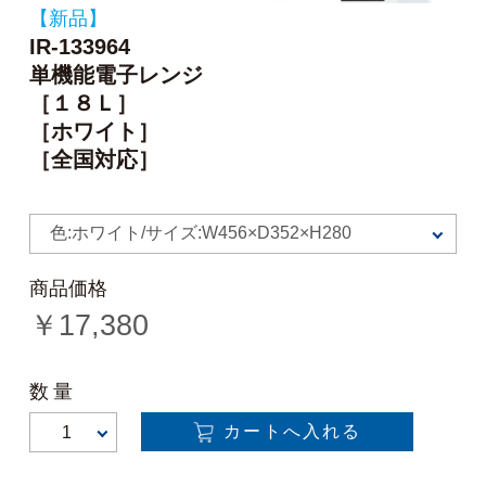
【新品】
IR-133964
単機能電子レンジ
［１８Ｌ］
［ホワイト］
［全国対応］
色:ホワイト/サイズ:W456×D352×H280
商品価格
￥
17,380
数量
カートへ入れる
1