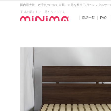
国内最大級、数千点の中から家具・家電を数百円/月〜レンタルサー
日本の暮らしに、持たない自由を。
商品一覧
FAQ